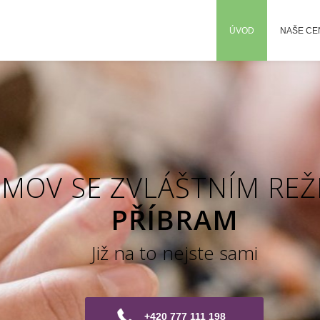
ÚVOD
NAŠE C
MOV SE ZVLÁŠTNÍM RE
PŘÍBRAM
Již na to nejste sami
+420 777 111 198