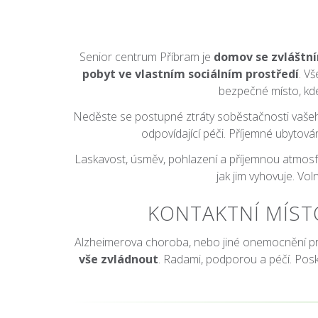
Senior centrum Příbram je
domov se zvlášt
pobyt ve vlastním sociálním prostředí
. V
bezpečné místo, k
Neděste se postupné ztráty soběstačnosti vaše
odpovídající péči. Příjemné ubytová
Laskavost, úsměv, pohlazení a příjemnou atmosfér
jak jim vyhovuje. V
KONTAKTNÍ MÍST
Alzheimerova choroba, nebo jiné onemocnění proj
vše zvládnout
. Radami, podporou a péčí. Po