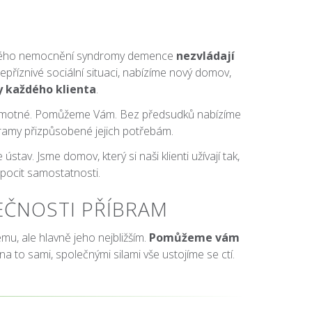
jiného nemocnění syndromy demence
nezvládají
epříznivé sociální situaci, nabízíme nový domov,
y každého klienta
.
 samotné. Pomůžeme Vám. Bez předsudků nabízíme
ogramy přizpůsobené jejich potřebám.
v. Jsme domov, který si naši klienti užívají tak,
pocit samostatnosti.
EČNOSTI PŘÍBRAM
u, ale hlavně jeho nejbližším.
Pomůžeme vám
a to sami, společnými silami vše ustojíme se ctí.