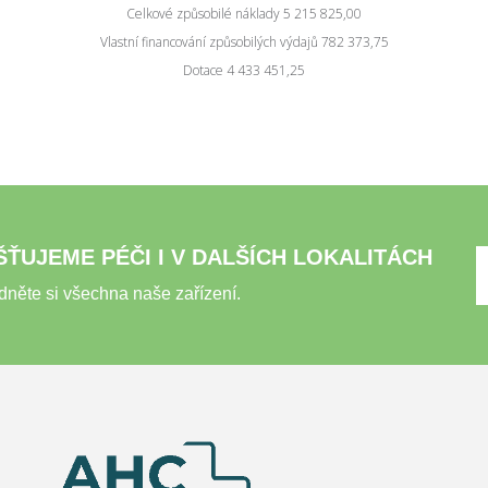
Celkové způsobilé náklady 5 215 825,00
Vlastní financování způsobilých výdajů 782 373,75
Dotace 4 433 451,25
ŠŤUJEME PÉČI I V DALŠÍCH LOKALITÁCH
dněte si všechna naše zařízení.