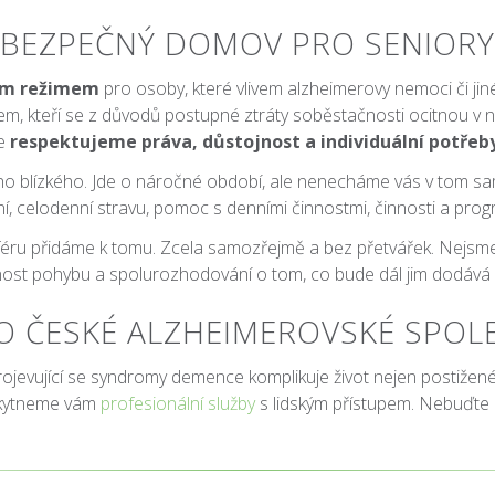
BEZPEČNÝ DOMOV PRO SENIORY
ním režimem
pro osoby, které
vlivem alzheimerovy nemoci či 
šem, kteří se z důvodů postupné ztráty soběstačnosti ocitnou v n
de
respektujeme práva, důstojnost a individuální potřeb
ho blízkého. Jde o náročné období, ale nenecháme vás v tom
ní, celodenní stravu, pomoc s denními činnostmi, činnosti a pr
u přidáme k tomu. Zcela samozřejmě a bez přetvářek. Nejsme ústa
olnost pohybu a spolurozhodování o tom, co bude dál jim dodává 
O ČESKÉ ALZHEIMEROVSKÉ SPOL
evující se syndromy demence komplikuje život nejen postiženém
skytneme vám
profesionální služby
s lidským přístupem. Nebuďte n