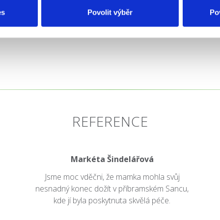
es
Povolit výběr
Po
REFERENCE
Markéta Šindelářová
Jsme moc vděčni, že mamka mohla svůj
nesnadný konec dožít v příbramském Sancu,
kde jí byla poskytnuta skvělá péče.